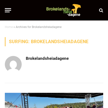
Home
»
Archives for Brokelandsheiadagene
SURFING: BROKELANDSHEIADAGENE
Brokelandsheiadagene